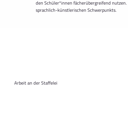
den Schüler*innen fächerübergreifend nutzen
sprachlich-künstlerischen Schwerpunkts.
Der Herbst ist da.
Arbeit an der Staffelei
Bildgestaltung
Theaterübung