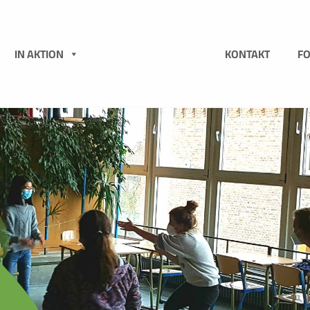
N
IN AKTION
KONTAKT
F
-