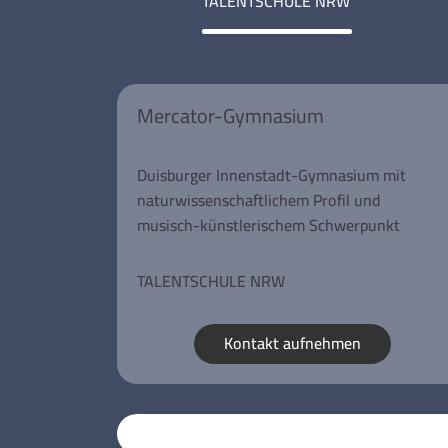
TALENTSCHULE NRW
Mercator-Gymnasium
Duisburger Innenstadt-Gymnasium mit
naturwissenschaftlichem Profil und
musisch-künstlerischem Schwerpunkt
TALENTSCHULE NRW
Kontakt aufnehmen