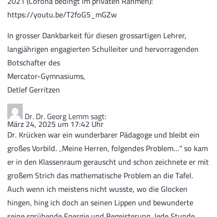
2021 (Corona bedingt im privaten Rahmen):
https://youtu.be/T2foG5_mGZw
In grosser Dankbarkeit für diesen grossartigen Lehrer,
langjährigen engagierten Schulleiter und hervorragenden
Botschafter des
Mercator-Gymnasiums,
Detlef Gerritzen
Dr. Dr. Georg Lemm
sagt:
März 24, 2025 um 17:42 Uhr
Dr. Krücken war ein wunderbarer Pädagoge und bleibt ein
großes Vorbild. „Meine Herren, folgendes Problem…“ so kam
er in den Klassenraum gerauscht und schon zeichnete er mit
großem Strich das mathematische Problem an die Tafel.
Auch wenn ich meistens nicht wusste, wo die Glocken
hingen, hing ich doch an seinen Lippen und bewunderte
seine sprühende Energie und Begeisterung. Jede Stunde,