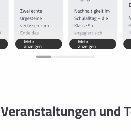
Zwei echte
Nachhaltigkeit im
M
Urgesteine
Schulalltag – die
e
verlassen zum
Klasse 9a
n
G
Ende des
engagiert sich
g
Schuljahres
im...
Mehr
Mehr
anzeigen
anzeigen
C
2025/2026 das...
 Veranstaltungen und T