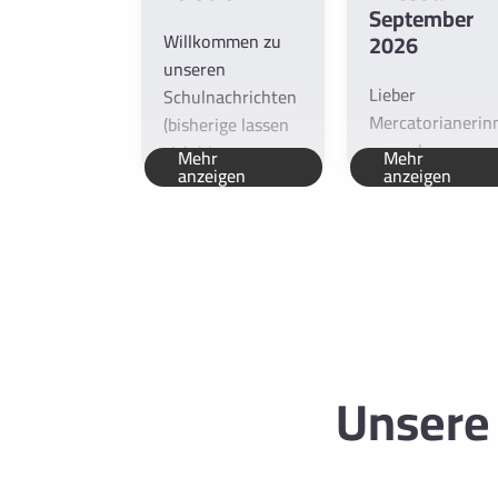
September
Willkommen zu
2026
unseren
Lieber
Schulnachrichten
Mercatorianerin
(bisherige lassen
en und
sich hier
Mehr
Mehr
anzeigen
anzeigen
Mercatorianer -
nachlesen:
aktive wie
Mercator-
ehemalige -
Informationen).
liebe...
Alle...
Unsere