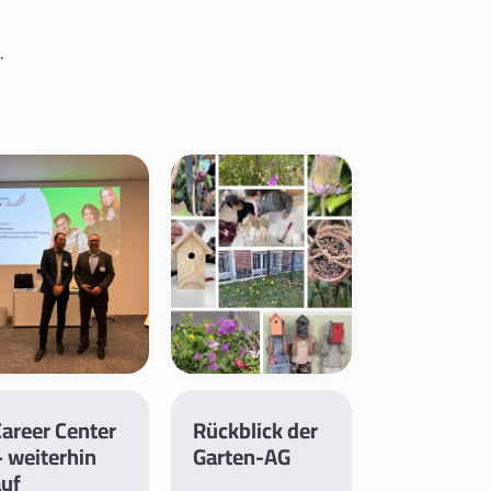
.
areer Center
Rückblick der
Chemie-K
 weiterhin
Garten-AG
an der Uni
auf