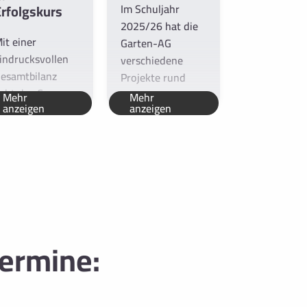
Erfolgskurs
Im Schuljahr
Im Schuljahr
2025/26 hat die
2025/26 ha
it einer
Garten-AG
unser Chemi
indrucksvollen
verschiedene
zwei spanne
esamtbilanz
Projekte rund
Exkursionen
eht das Career
um...
gemacht....
Mehr
Mehr
Mehr
anzeigen
anzeigen
anzeigen
enter in sein...
ermine: