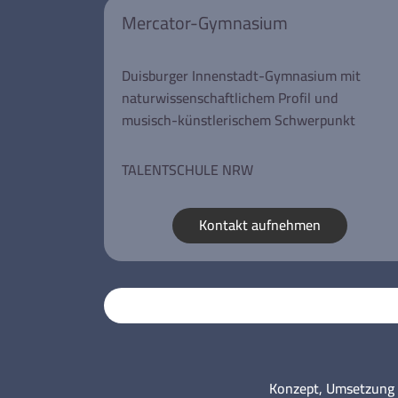
Mercator-Gymnasium
Duisburger Innenstadt-Gymnasium mit
naturwissenschaftlichem Profil und
musisch-künstlerischem Schwerpunkt
TALENTSCHULE NRW
Kontakt aufnehmen
Konzept, Umsetzung 