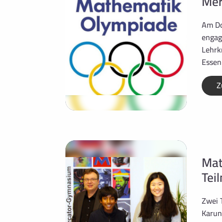
Mer
Am Do
engag
Lehrk
Essen
Z
Mat
Tei
Zwei 
Karun