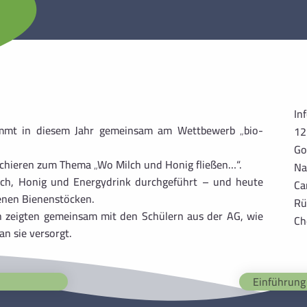
In
nimmt in diesem Jahr gemeinsam am
Wettbewerb „bio-
12
Go
chieren zum Thema „Wo Milch und Honig fließen…“.
Na
lch, Honig und Energydrink durchgeführt – und heute
Ca
genen Bienenstöcken.
Rü
h zeigten gemeinsam mit den Schülern aus der AG, wie
Ch
n sie versorgt.
Einführung 