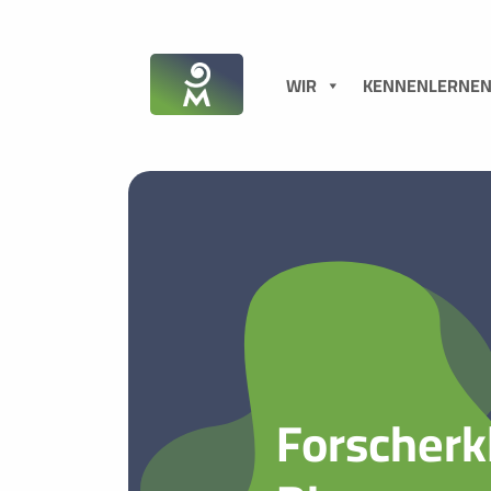
WIR
KENNENLERNE
Forscherk