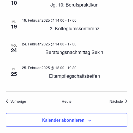
c
h
10
Jg. 10: Berufspraktikun
h
t
e
19. Februar 2025 @ 14:00
-
17:00
MI.
e
19
3. Kollegiumskonferenz
u
n
n
24. Februar 2025 @ 14:00
-
17:00
MO.
-
24
Beratungsnachmittag Sek 1
d
N
A
25. Februar 2025 @ 18:00
-
19:30
a
DI.
25
Elternpflegschaftstreffen
n
v
s
i
i
Veranstaltungen
Veran
Vorherige
Heute
Nächste
g
c
a
Kalender abonnieren
h
t