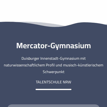
t
i
e
o
n
n
,
N
Mercator-Gymnasium
a
v
Duisburger Innenstadt-Gymnasium mit
naturwissenschaftlichem Profil und musisch-künstlerischem
i
Schwerpunkt
g
TALENTSCHULE NRW
a
t