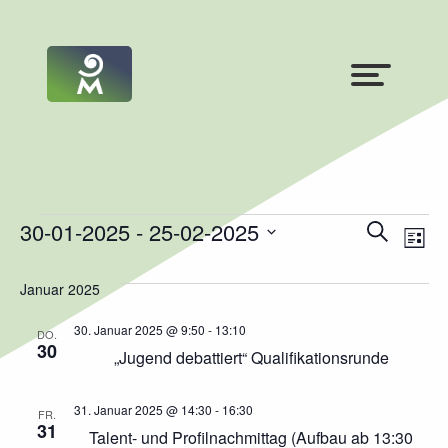
Veranstaltungen
V
V
30-01-2025
 - 
25-02-2025
Suche
Liste
Datum
e
e
wählen.
Januar 2025
r
r
a
30. Januar 2025 @ 9:50
-
13:10
a
DO.
30
„Jugend debattiert“ Qualifikationsrunde
n
n
s
s
31. Januar 2025 @ 14:30
-
16:30
FR.
31
Talent- und Profilnachmittag (Aufbau ab 13:30