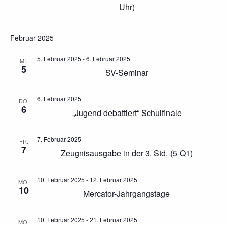
t
t
Uhr)
a
a
l
Februar 2025
l
t
5. Februar 2025
-
6. Februar 2025
t
MI.
5
SV-Seminar
u
u
n
n
6. Februar 2025
DO.
6
„Jugend debattiert“ Schulfinale
g
g
A
e
7. Februar 2025
FR.
7
n
Zeugnisausgabe in der 3. Std. (5-Q1)
n
s
S
10. Februar 2025
-
12. Februar 2025
MO.
10
i
Mercator-Jahrgangstage
u
c
10. Februar 2025
-
21. Februar 2025
MO.