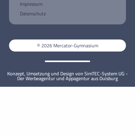
Registrierung für die Deutsche
Impressum
Knochenmarksspendedatei
Datenschutz
Jugend debattiert 2026 am Mercator-Gymnasium
Un week-end à Paris
Projektkurs für aktive Stadtteilentwicklung
Weihnachtskartenaktion der Klassen 6
Mercator-Mathematiker*innen erfolgreich!
© 2026 Mercator-Gymnasium
MINT-freundliche Auszeichnung 2025!
Konzept, Umsetzung und Design von SimTEC-System UG -
Der Werbeagentur und Appagentur aus Duisburg