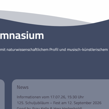
ymnasium
mit naturwissenschaftlichem Profil und musisch-künstlerische
News
Informationen vom 17.07.26, 15:30 Uhr
125. Schuljubiläum – Fest am 12. September 2026
Good by, Frau Kelle & Herr Herberhold!