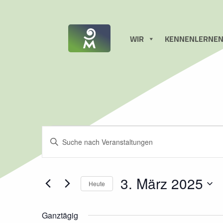
WIR
KENNENLERNE
Veranstaltunge
V
Bitte
Schlüsselwort
eingeben.
e
für
Suche
nach
Veranstaltungen
r
3. März 2025
Schlüsselwort.
Heute
3.
Datum
wählen.
a
Ganztägig