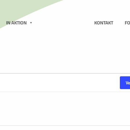
N
IN AKTION
KONTAKT
F
n
V