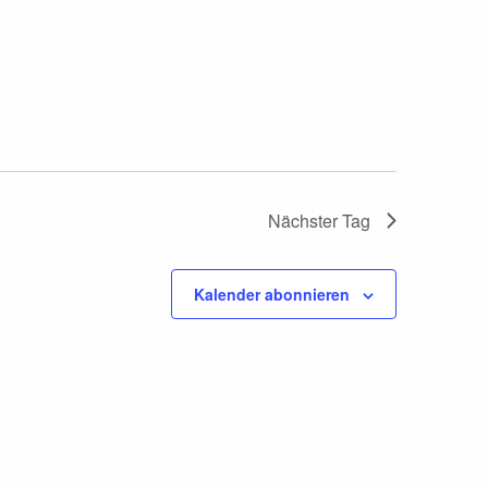
n
s
t
a
l
Nächster Tag
t
Kalender abonnieren
u
n
g