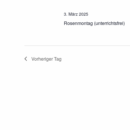
März
n
3. März 2025
2025
s
Rosenmontag (unterrichtsfrei)
t
a
Vorheriger Tag
l
t
u
n