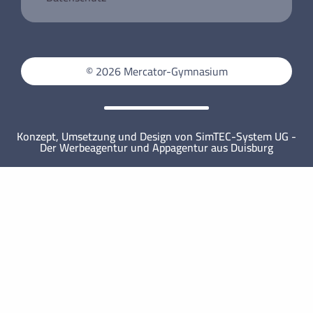
Jugend debattiert 2026 am Mercator-Gymnasium
Un week-end à Paris
Projektkurs für aktive Stadtteilentwicklung
Weihnachtskartenaktion der Klassen 6
Mercator-Mathematiker*innen erfolgreich!
© 2026 Mercator-Gymnasium
MINT-freundliche Auszeichnung 2025!
Konzept, Umsetzung und Design von SimTEC-System UG -
Der Werbeagentur und Appagentur aus Duisburg