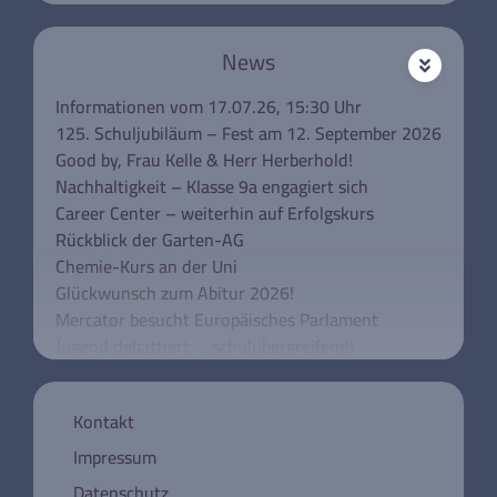
News
Informationen vom 17.07.26, 15:30 Uhr
125. Schuljubiläum – Fest am 12. September 2026
Good by, Frau Kelle & Herr Herberhold!
Nachhaltigkeit – Klasse 9a engagiert sich
Career Center – weiterhin auf Erfolgskurs
Rückblick der Garten-AG
Chemie-Kurs an der Uni
Glückwunsch zum Abitur 2026!
Mercator besucht Europäisches Parlament
Jugend debattiert … schulübergreifend!
Unsere Klassen 5 besuchen das Rathaus
Schulkonferenz aktuell
Kontakt
Mercator trauert um Wolfgang Urban
Registrierung für die Deutsche
Impressum
Knochenmarksspendedatei
Datenschutz