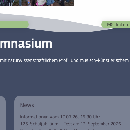
MG-Imkere
ymnasium
mit naturwissenschaftlichem Profil und musisch-künstlerische
News
Informationen vom 17.07.26, 15:30 Uhr
125. Schuljubiläum – Fest am 12. September 2026