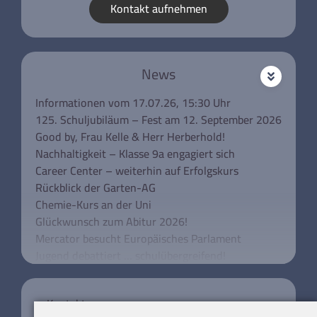
Kontakt aufnehmen
News
Informationen vom 17.07.26, 15:30 Uhr
125. Schuljubiläum – Fest am 12. September 2026
Good by, Frau Kelle & Herr Herberhold!
Nachhaltigkeit – Klasse 9a engagiert sich
Career Center – weiterhin auf Erfolgskurs
Rückblick der Garten-AG
Chemie-Kurs an der Uni
Glückwunsch zum Abitur 2026!
Mercator besucht Europäisches Parlament
Jugend debattiert … schulübergreifend!
Unsere Klassen 5 besuchen das Rathaus
Schulkonferenz aktuell
Kontakt
Mercator trauert um Wolfgang Urban