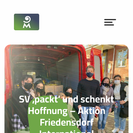
SV ‚packt‘ und schenkt
Hoffnung – Aktion
Friedensdorf