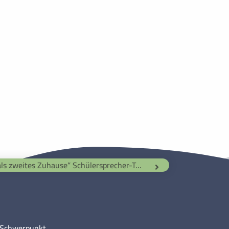
„Mercator als zweites Zuhause“ Schülersprecher-Team besucht 5a
m Schwerpunkt