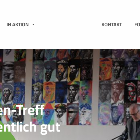
N
IN AKTION
KONTAKT
F
n-Treff
ntlich gut