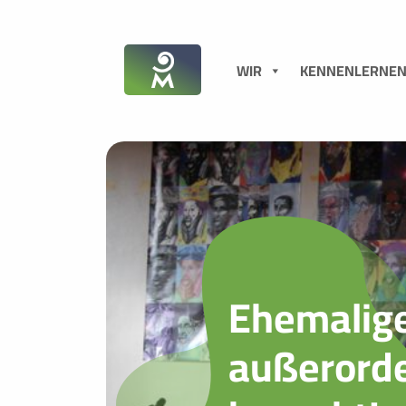
WIR
KENNENLERNE
Ehemalige
außerorde