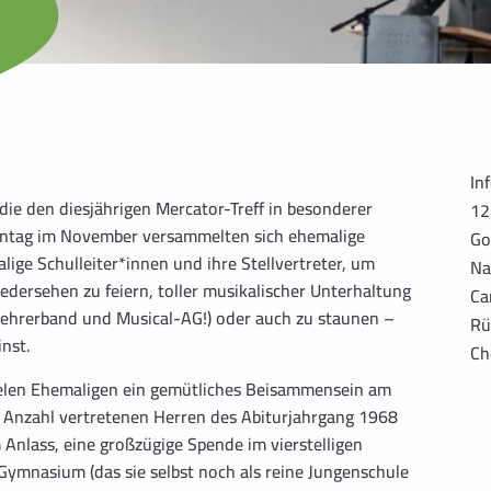
In
die den diesjährigen Mercator-Treff in besonderer
12
nntag im November versammelten sich ehemalige
Go
ige Schulleiter*innen und ihre Stellvertreter, um
Na
dersehen zu feiern, toller musikalischer Unterhaltung
Ca
ehrerband und Musical-AG!) oder auch zu staunen –
Rü
inst.
Ch
ielen Ehemaligen ein gemütliches Beisammensein am
 Anzahl vertretenen Herren des Abiturjahrgang 1968
Anlass, eine großzügige Spende im vierstelligen
Gymnasium (das sie selbst noch als reine Jungenschule