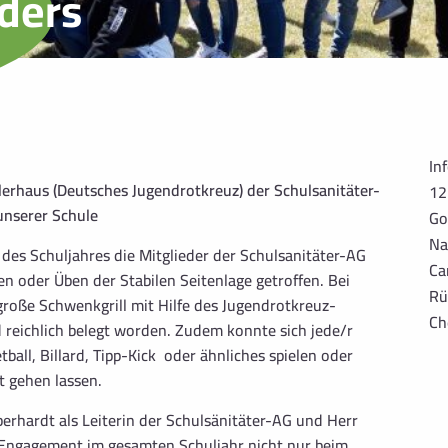
ders
In
lerhaus (Deutsches Jugendrotkreuz) der Schulsanitäter-
12
unserer Schule
Go
Na
des Schuljahres die Mitglieder der Schulsanitäter-AG
Ca
 oder Üben der Stabilen Seitenlage getroffen. Bei
Rü
roße Schwenkgrill mit Hilfe des Jugendrotkreuz-
Ch
reichlich belegt worden. Zudem konnte sich jede/r
ball, Billard, Tipp-Kick oder ähnliches spielen oder
t gehen lassen.
berhardt als Leiterin der Schulsänitäter-AG und Herr
es Engagement im gesamten Schuljahr nicht nur beim