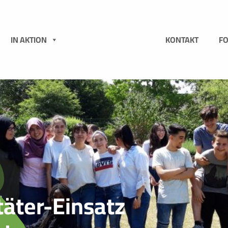
N
IN AKTION
KONTAKT
F
täter-Einsatz