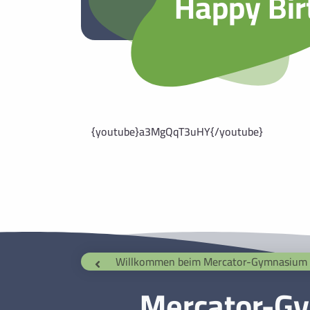
Happy Bir
{youtube}a3MgQqT3uHY{/youtube}
Willkommen beim Mercator-Gymnasium
Mercator-G