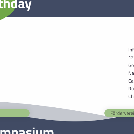
thday
In
12
Go
Na
Ca
Rü
Ch
Fördervere
ymnasium