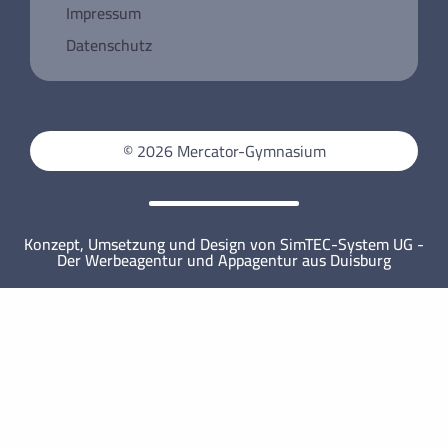
Registrierung für die Deutsche
Impressum
Knochenmarksspendedatei
Datenschutz
Jugend debattiert 2026 am Mercator-Gymnasium
Un week-end à Paris
Projektkurs für aktive Stadtteilentwicklung
Weihnachtskartenaktion der Klassen 6
Mercator-Mathematiker*innen erfolgreich!
© 2026 Mercator-Gymnasium
MINT-freundliche Auszeichnung 2025!
Konzept, Umsetzung und Design von SimTEC-System UG -
Der Werbeagentur und Appagentur aus Duisburg