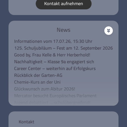
Kontakt aufnehmen
News
Informationen vom 17.07.26, 15:30 Uhr
125. Schuljubiläum – Fest am 12. September 2026
Good by, Frau Kelle & Herr Herberhold!
Nachhaltigkeit – Klasse 9a engagiert sich
Career Center – weiterhin auf Erfolgskurs
Rückblick der Garten-AG
Chemie-Kurs an der Uni
Glückwunsch zum Abitur 2026!
Mercator besucht Europäisches Parlament
Jugend debattiert … schulübergreifend!
Unsere Klassen 5 besuchen das Rathaus
Schulkonferenz aktuell
Kontakt
Mercator trauert um Wolfgang Urban