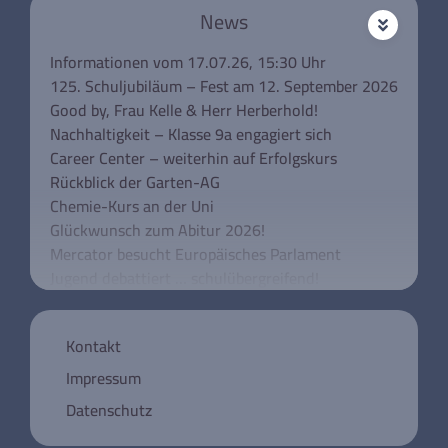
News
Informationen vom 17.07.26, 15:30 Uhr
125. Schuljubiläum – Fest am 12. September 2026
Good by, Frau Kelle & Herr Herberhold!
Nachhaltigkeit – Klasse 9a engagiert sich
Career Center – weiterhin auf Erfolgskurs
Rückblick der Garten-AG
Chemie-Kurs an der Uni
Glückwunsch zum Abitur 2026!
Mercator besucht Europäisches Parlament
Jugend debattiert … schulübergreifend!
Unsere Klassen 5 besuchen das Rathaus
Schulkonferenz aktuell
Kontakt
Mercator trauert um Wolfgang Urban
Registrierung für die Deutsche
Impressum
Knochenmarksspendedatei
Datenschutz
Jugend debattiert 2026 am Mercator-Gymnasium
Un week-end à Paris