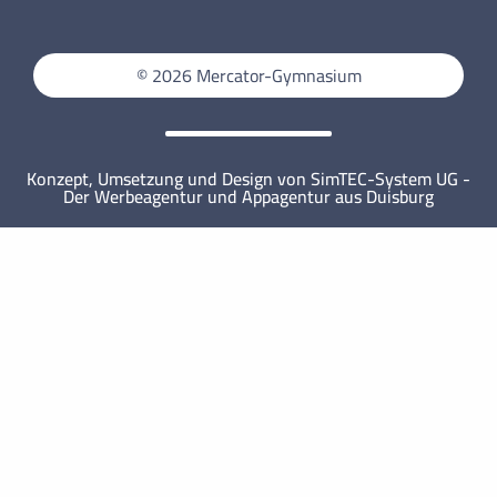
Projektkurs für aktive Stadtteilentwicklung
Weihnachtskartenaktion der Klassen 6
Mercator-Mathematiker*innen erfolgreich!
© 2026 Mercator-Gymnasium
MINT-freundliche Auszeichnung 2025!
Konzept, Umsetzung und Design von SimTEC-System UG -
Der Werbeagentur und Appagentur aus Duisburg