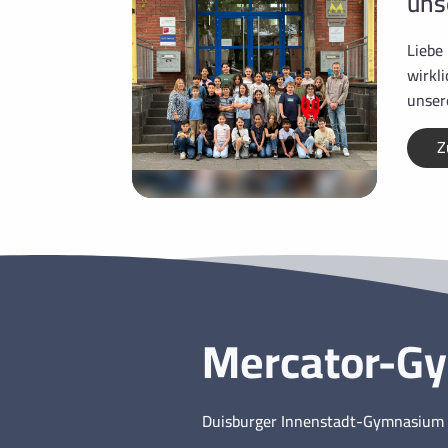
uns
Liebe
wirkl
unser
Z
Mercator-G
Duisburger Innenstadt-Gymnasium 