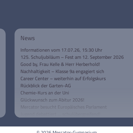
News
Informationen vom 17.07.26, 15:30 Uhr
125. Schuljubiläum – Fest am 12. September 2026
Good by, Frau Kelle & Herr Herberhold!
Nachhaltigkeit – Klasse 9a engagiert sich
Career Center – weiterhin auf Erfolgskurs
Rückblick der Garten-AG
Chemie-Kurs an der Uni
Glückwunsch zum Abitur 2026!
Mercator besucht Europäisches Parlament
Jugend debattiert … schulübergreifend!
Unsere Klassen 5 besuchen das Rathaus
Schulkonferenz aktuell
© 2026 Mercator-Gymnasium